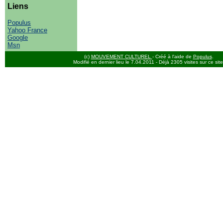
Liens
Populus
Yahoo France
Google
Msn
(c)
MOUVEMENT CULTUREL
- Créé à l'aide de
Populus
.
Modifié en dernier lieu le 7.04.2011
- Déjà 2305 visites sur ce site