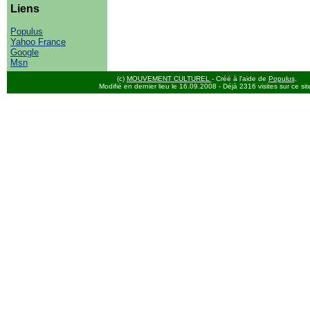
Liens
Populus
Yahoo France
Google
Msn
(c)
MOUVEMENT CULTUREL
- Créé à l'aide de
Populus
.
Modifié en dernier lieu le 16.09.2008
- Déjà 2316 visites sur ce sit